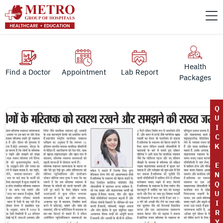
Health
Find a Doctor
Appointment
Lab Report
Packages
Q
U
I
C
K
E
N
Q
U
I
R
Y